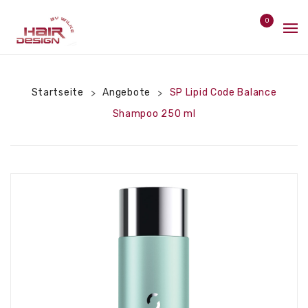
0
Home
No products in the cart.
Angebote
Startseite
Angebote
SP Lipid Code Balance
>
>
Shampoo 250 ml
Pflege
Styler
Bürsten
Hitzeschutz