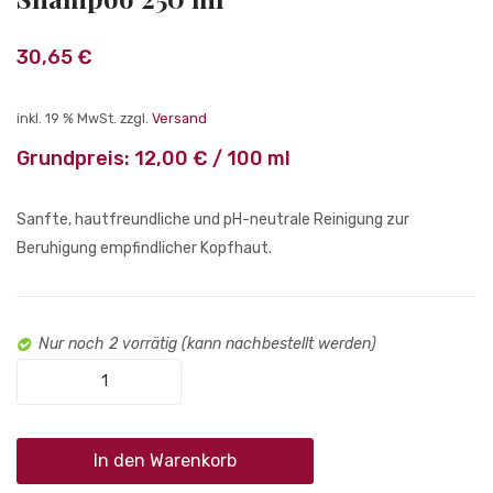
Code
Code
Balance
Extra
30,65
€
Lotion
Silver
125
Sham
inkl. 19 % MwSt.
zzgl.
Versand
ml
250
Grundpreis:
12,00
€
/
100
ml
ml
Sanfte, hautfreundliche und pH-neutrale Reinigung zur
Beruhigung empfindlicher Kopfhaut.
Nur noch 2 vorrätig (kann nachbestellt werden)
SP
Lipid
Code
Balance
In den Warenkorb
Shampoo