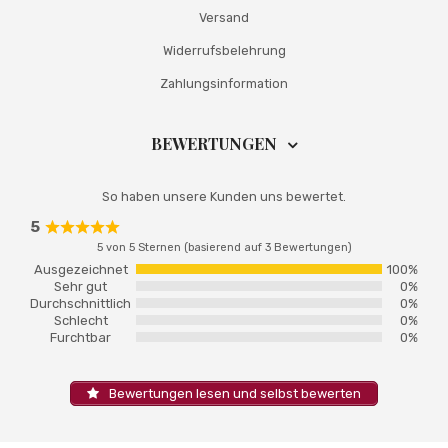
Versand
Widerrufsbelehrung
Zahlungsinformation
BEWERTUNGEN
So haben unsere Kunden uns bewertet.
5
Rated
5 von 5 Sternen (basierend auf 3 Bewertungen)
5
out
Ausgezeichnet
100%
of
Sehr gut
0%
5
Durchschnittlich
0%
Schlecht
0%
Furchtbar
0%
Bewertungen lesen und selbst bewerten