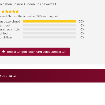
o haben unsere Kunden uns bewertet.
5
Rated
 von 5 Sternen (basierend auf 3 Bewertungen)
5
out
usgezeichnet
100%
of
ehr gut
0%
5
urchschnittlich
0%
chlecht
0%
urchtbar
0%
Bewertungen lesen und selbst bewerten
tzeschutz