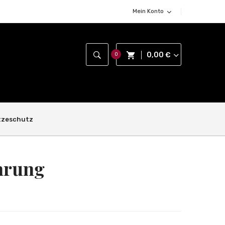
Mein Konto
0,00
€
0
tzeschutz
hrung