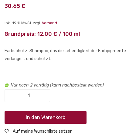
Save
Code
30,65
€
Bi-
Balan
Phase
Lotio
inkl. 19 % MwSt.
zzgl.
Versand
Conditione
125
Grundpreis:
12,00
€
/
100
ml
185
ml
ml
Farbschutz-Shampoo, das die Lebendigkeit der Farbpigmente
verlängert und schützt.
Nur noch 2 vorrätig (kann nachbestellt werden)
SP
Color
Save
Shampoo
In den Warenkorb
250
Auf meine Wunschliste setzen
ml