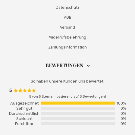
Datenschutz
AGB
Versand
Widerrufsbelehrung
Zahlungsinformation
BEWERTUNGEN
So haben unsere Kunden uns bewertet.
5
Rated
5 von 5 Sternen (basierend auf 3 Bewertungen)
5
out
Ausgezeichnet
100%
of
Sehr gut
0%
5
Durchschnittlich
0%
Schlecht
0%
Furchtbar
0%