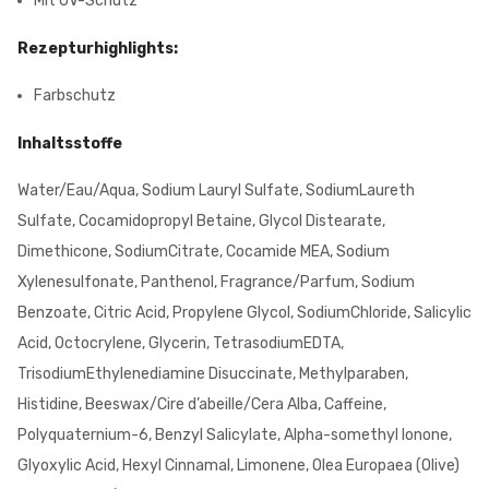
Mit UV-Schutz
Rezepturhighlights:
Farbschutz
Inhaltsstoffe
Water/Eau/Aqua, Sodium Lauryl Sulfate, SodiumLaureth
Sulfate, Cocamidopropyl Betaine, Glycol Distearate,
Dimethicone, SodiumCitrate, Cocamide MEA, Sodium
Xylenesulfonate, Panthenol, Fragrance/Parfum, Sodium
Benzoate, Citric Acid, Propylene Glycol, SodiumChloride, Salicylic
Acid, Octocrylene, Glycerin, TetrasodiumEDTA,
TrisodiumEthylenediamine Disuccinate, Methylparaben,
Histidine, Beeswax/Cire d’abeille/Cera Alba, Caffeine,
Polyquaternium-6, Benzyl Salicylate, Alpha-somethyl Ionone,
Glyoxylic Acid, Hexyl Cinnamal, Limonene, Olea Europaea (Olive)