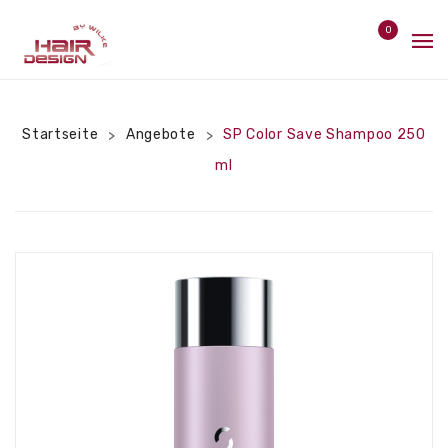
0
Home
No products in the cart.
Angebote
Startseite
Angebote
SP Color Save Shampoo 250
>
>
ml
Pflege
Styler
Bürsten
Hitzeschutz